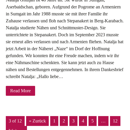
Aserbaidschan, geboren. Aufgrund der Pogrome an Armeniern
in Sumgait im Jahr 1988 musste sie mit ihrer Familie ihr
Zuhause verlassen und floh nach Stepanakert in Berg-Karabach.
Natalja studierte Nähen und Schnittmuster-Design. Sie
unterrichtete in Stepanakert. Doch im September 2023 musste
sie erneut alles verlassen und nach Armenien fliehen. Natalja hat
jetzt Arbeit in der Näherei „Naze“ im Dorf der Hoffnung
gefunden. Wir konnten ihr eine Freude machen, indem wir ihr
eine Nähmaschine schenkten. Sie kann jetzt auch zu Hause
nähen und Bestellungen entgegennehmen. In ihrem Dankesbrief
schreibt Natalja: „Hallo liebe…
Read More
3 of 12
« Zurück
1
2
3
4
5
…
12