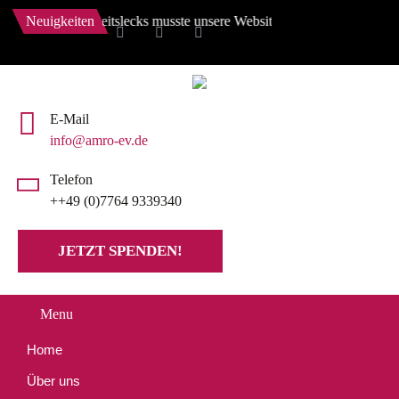
icherheitslecks musste unsere Website auf den Stand von Mitte Juli zu
Neuigkeiten
E-Mail
info@amro-ev.de
Telefon
++49 (0)7764 9339340
JETZT SPENDEN!
Menu
Home
Über uns