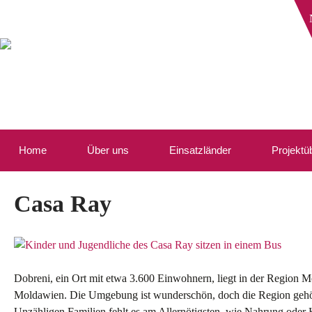
Home
Über uns
Einsatzländer
Projektü
Casa Ray
Dobreni, ein Ort mit etwa 3.600 Einwohnern, liegt in der Region
Moldawien. Die Umgebung ist wunderschön, doch die Region gehör
Unzähligen Familien fehlt es am Allernötigsten, wie Nahrung oder 