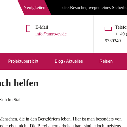
Neuigkeiten
Liebe Website-Besucher, wegen eines Sicherheitslecks mu
E-Mail
Telefo
info@amro-ev.de
++49 
9339340
Projektübersicht
Blog / Aktuelles
Reisen
ach helfen
 Menschen, die in den Bergdörfern leben. Hier ist man besonders von
 oder eben nicht. Die Bergbauern arbeiten hart, sind jedoch meistens