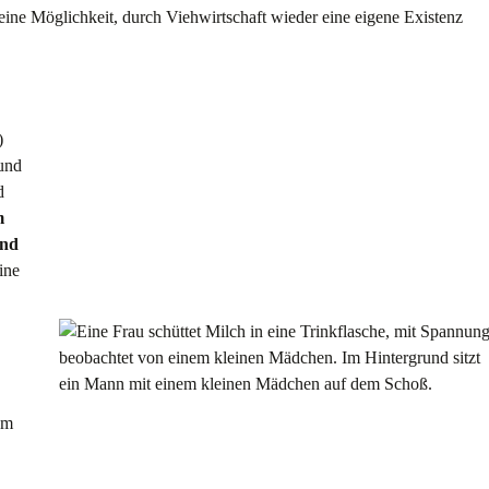
f eine Möglichkeit, durch Viehwirtschaft wieder eine eigene Existenz
)
und
d
m
und
ine
am