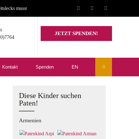
sste unsere Website auf den Stand von Mitte Juli zurückgesetzt werden
n
JETZT SPENDEN!
(0)7764
Kontakt
Spenden
EN
Diese Kinder suchen
Paten!
Armenien