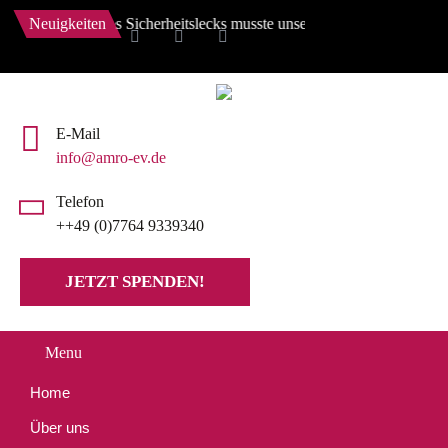
 wegen eines Sicherheitslecks musste unsere Website auf den Stand von
Neuigkeiten
E-Mail
info@amro-ev.de
Telefon
++49 (0)7764 9339340
JETZT SPENDEN!
Menu
Home
Über uns