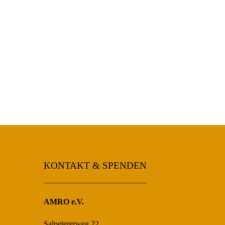
KONTAKT & SPENDEN
AMRO e.V.
Salpetererweg 22