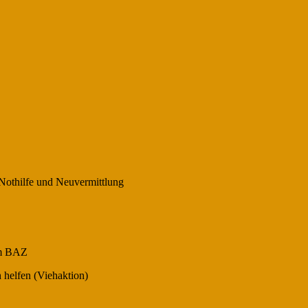
 Nothilfe und Neuvermittlung
um BAZ
 helfen (Viehaktion)