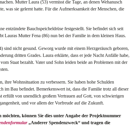
machen. Mutter Laura (53) vermisst die Tage, an denen Wehanusch
e, was sie gelernt hatte. Für die Aufmerksamkeit der Menschen, die
entzündete Bauchspeicheldrüse festgestellt. Sie befindet sich seit
ebt Lauras Mutter Fena (86) nun bei der Familie in dem kleinen Haus.
 sind nicht gesund. Geworg wurde mit einem Herzgeräusch geboren,
inderung dritten Grades. Laura erklärte, dass er jede Nacht Anfälle habe,
om Staat bezahlt. Vater und Sohn leiden beide an Problemen mit der
sten.
iten, ihre Wohnsituation zu verbessern. Sie haben hohe Schulden
ch im Bau befindet. Bemerkenswert ist, dass die Familie trotz all dieser
st erfüllt von unendlich großem Vertrauen auf Gott, von schwierigen
ngenheit, und vor allem der Vorfreude auf die Zukunft.
tzen möchten, können Sie dies unter Angabe der Projektnummer
endenformular
„Anderer Spendenzweck“ und tragen die