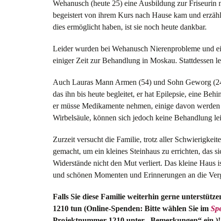
Wehanusch (heute 25) eine Ausbildung zur Friseurin 
begeistert von ihrem Kurs nach Hause kam und erzählt
dies ermöglicht haben, ist sie noch heute dankbar.
Leider wurden bei Wehanusch Nierenprobleme und eine 
einiger Zeit zur Behandlung in Moskau. Stattdessen l
Auch Lauras Mann Armen (54) und Sohn Geworg (24)
das ihn bis heute begleitet, er hat Epilepsie, eine Beh
er müsse Medikamente nehmen, einige davon werden v
Wirbelsäule, können sich jedoch keine Behandlung lei
Zurzeit versucht die Familie, trotz aller Schwierigke
gemacht, um ein kleines Steinhaus zu errichten, das si
Widerstände nicht den Mut verliert. Das kleine Haus i
und schönen Momenten und Erinnerungen an die Verga
Falls Sie diese Familie weiterhin gerne unterstü
1210 tun (Online-Spenden: Bitte wählen Sie im
Sp
Projektnummer 1210 unter „Bemerkungen“ ein.)!