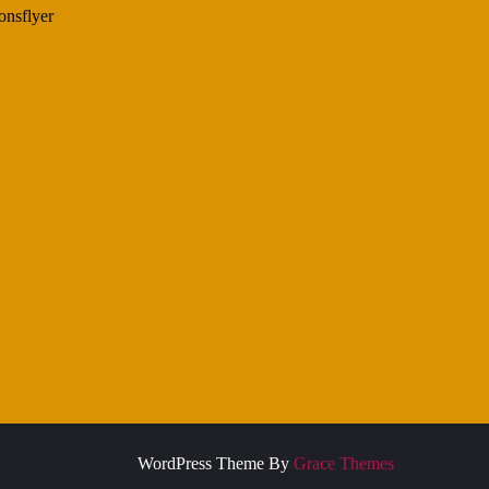
nsflyer
WordPress Theme By
Grace Themes