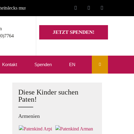
s musste unsere Website auf den Stand von Mitte Juli zurückgesetzt we
n
JETZT SPENDEN!
(0)7764
Kontakt
Spenden
EN
Diese Kinder suchen
Paten!
Armenien