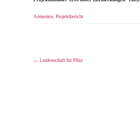
Armenien
,
Projektbericht
Post
←
Leidenschaft für Pilze
navigation