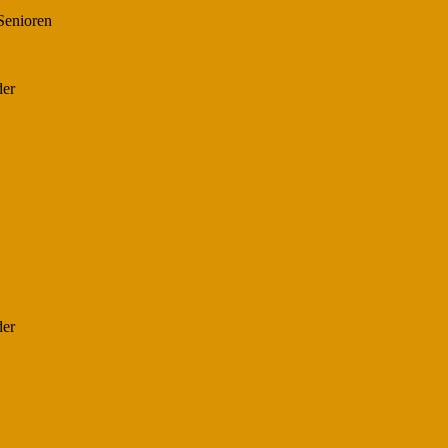
Senioren
der
der