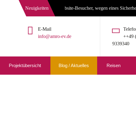
Neuigkeiten
Liebe Website-Besucher, wegen eines Sicherheitslecks mu
E-Mail
Telefo
info@amro-ev.de
++49 
9339340
Projektübersicht
Blog / Aktuelles
Reisen