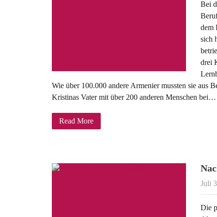
Bei d
Beruf
dem F
sich 
betri
drei 
Lern
Wie über 100.000 andere Armenier mussten sie aus B
Kristinas Vater mit über 200 anderen Menschen bei…
Read More
Nac
Juli 
Die p