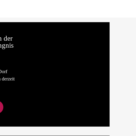
 der
ngnis
Dorf
 derzeit