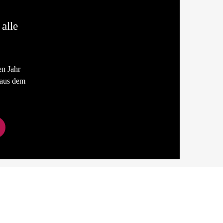
alle
n Jahr
 aus dem