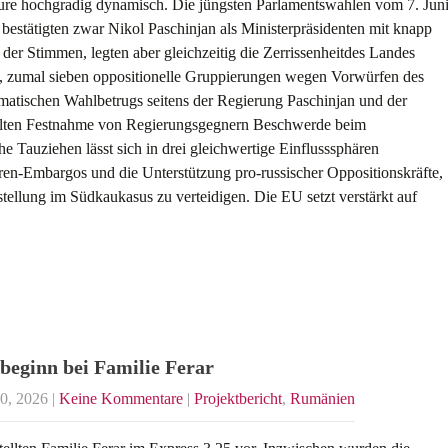
re hochgradig dynamisch. Die jüngsten Parlamentswahlen vom 7. Jun
bestätigten zwar Nikol Paschinjan als Ministerpräsidenten mit knapp
der Stimmen, legten aber gleichzeitig die Zerrissenheitdes Landes
, zumal sieben oppositionelle Gruppierungen wegen Vorwürfen des
matischen Wahlbetrugs seitens der Regierung Paschinjan und der
elten Festnahme von Regierungsgegnern Beschwerde beim
he Tauziehen lässt sich in drei gleichwertige Einflusssphären
aren-Embargos und die Unterstützung pro-russischer Oppositionskräfte,
tellung im Südkaukasus zu verteidigen. Die EU setzt verstärkt auf
beginn bei Familie Ferar
30, 2026
|
Keine Kommentare
|
Projektbericht
,
Rumänien