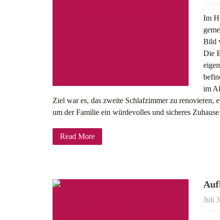
Im He
gemei
Bild 
Die E
eigen
befin
im Al
Ziel war es, das zweite Schlafzimmer zu renovieren, e
um der Familie ein würdevolles und sicheres Zuhause
Read More
Auf
Juli 