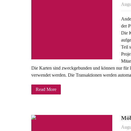
Augu
Ander
der P
Die K
aufg
Teil 
Proje
Mitar
Die Karten sind zweckgebunden und können nur für 
verwendet werden. Die Transaktionen werden automa
Read More
Möb
Augu