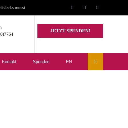
sste unsere Website auf den Stand von Mitte Juli zurückgesetzt werden
n
JETZT SPENDEN!
(0)7764
Kontakt
Spenden
EN