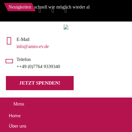
ns, so schnell wie möglich wieder alles zu aktualisieren.
Neuigkeiten
E-Mail
info@amro-ev.de
Telefon
++49 (0)7764 9339340
JETZT SPENDEN!
Menu
Home
Über uns