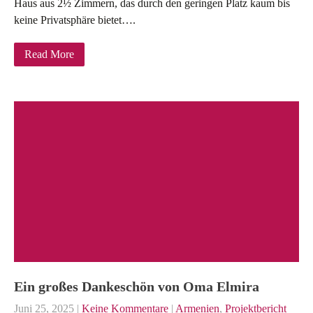
Haus aus 2½ Zimmern, das durch den geringen Platz kaum bis
keine Privatsphäre bietet….
Read More
Ein großes Dankeschön von Oma Elmira
Juni 25, 2025
|
Keine Kommentare
|
Armenien
,
Projektbericht