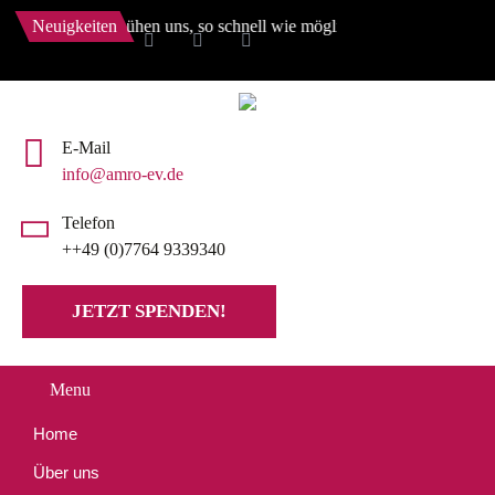
en. Wir bemühen uns, so schnell wie möglich wieder alles zu aktualisi
Neuigkeiten
E-Mail
info@amro-ev.de
Telefon
++49 (0)7764 9339340
JETZT SPENDEN!
Menu
Home
Über uns