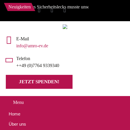
, wegen eines Sicherheitslecks musste unsere Website auf den Stand vo
Neuigkeiten
E-Mail
info@amro-ev.de
Telefon
++49 (0)7764 9339340
JETZT SPENDEN!
Menu
Home
Über uns