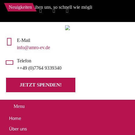
en. Wir bemühen uns, so schnell wie möglich wieder alles zu aktualisi
Neuigkeiten
E-Mail
info@amro-ev.de
Telefon
++49 (0)7764 9339340
JETZT SPENDEN!
Menu
Home
Über uns