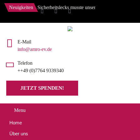
wegen eines Sicherheitslecks musste unsere Website auf den Stand von 
Neuigkeiten
E-Mail
info@amro-ev.de
Telefon
++49 (0)7764 9339340
JETZT SPENDEN!
Menu
Home
Über uns