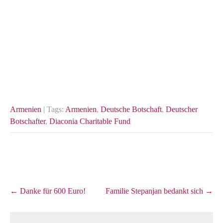
Armenien
| Tags:
Armenien
,
Deutsche Botschaft
,
Deutscher
Botschafter
,
Diaconia Charitable Fund
Post
←
Danke für 600 Euro!
Familie Stepanjan bedankt sich
→
navigation