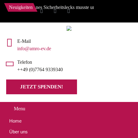
er, wegen eines Sicherheitslecks musste unsere Website auf den Stand 
Neuigkeiten
E-Mail
info@amro-ev.de
Telefon
++49 (0)7764 9339340
JETZT SPENDEN!
Menu
Home
Über uns